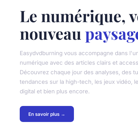
Le numérique, v
nouveau
paysag
Easydvdburning vous accompagne dans l'un
numérique avec des articles clairs et access
Découvrez chaque jour des analyses, des tut
tendances sur la high-tech, les jeux vidéo, l
digital et bien plus encore.
En savoir plus →