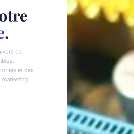
otre
e
.
ivers du
ibles.
oriels et des
e marketing