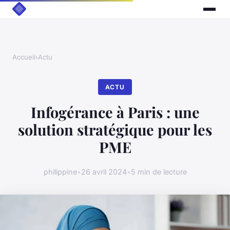
Accueil
›
Actu
ACTU
Infogérance à Paris : une
solution stratégique pour les
PME
philippine
•
26 avril 2024
•
5 min de lecture