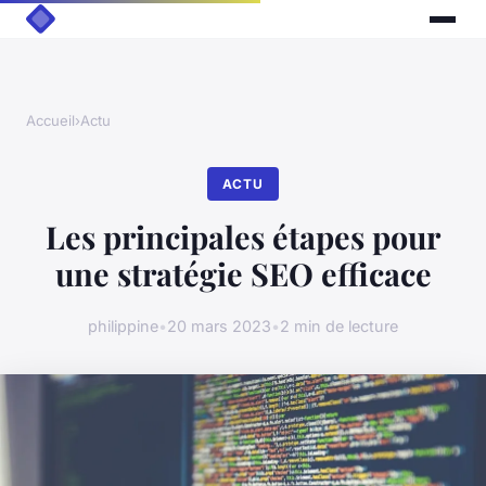
Accueil
›
Actu
ACTU
Les principales étapes pour
une stratégie SEO efficace
philippine
•
20 mars 2023
•
2 min de lecture