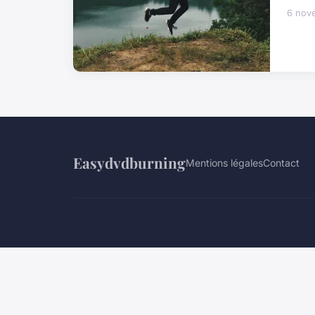
6 nov
Easydvdburning
Mentions légales
Contact