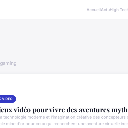
Accueil
Actu
High Tec
 gaming
X-VIDEO
 jeux vidéo pour vivre des aventures myt
la technologie moderne et l'imagination créative des concepteurs d
ble mine d'or pour ceux qui recherchent une aventure virtuelle incro