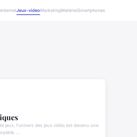
h
Internet
Jeux-video
Marketing
Matériel
Smartphones
hiques
e jeux, l'univers des jeux vidéo est devenu une
yable. ...