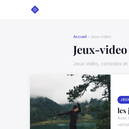
Accueil
› Jeux-video
Jeux-video
Jeux vidéo, consoles et
JEU
les
Avec 
vérita