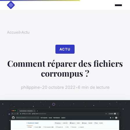
Accueil
›
Actu
ACTU
Comment réparer des fichiers
corrompus ?
philippine
•
20 octobre 2022
•
6 min de lecture