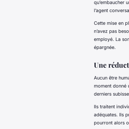
qu’embaucher un
l’agent conversa
Cette mise en pl
n’avez pas beso
employé. La som
épargnée.
Une réduct
Aucun être huma
moment donné une
derniers subiss
Ils traitent ind
adéquates. Ils 
pourront alors o