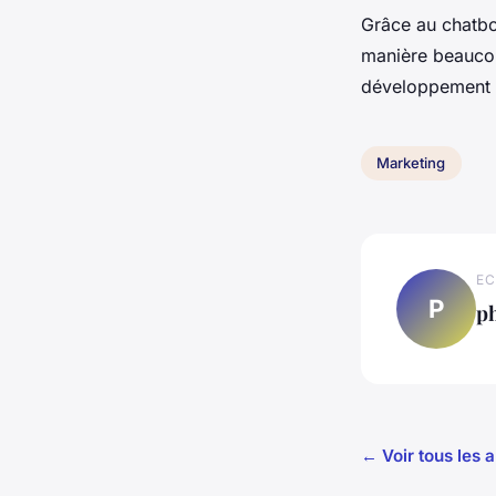
Grâce au chatbot
manière beaucou
développement d
Marketing
EC
P
ph
← Voir tous les 