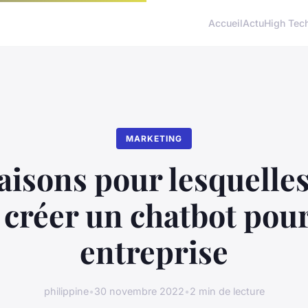
Accueil
Actu
High Tec
MARKETING
aisons pour lesquelle
 créer un chatbot pour
entreprise
philippine
•
30 novembre 2022
•
2 min de lecture