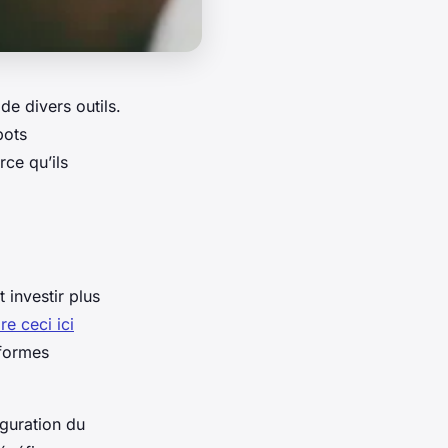
de divers outils.
bots
ce qu’ils
investir plus
e ceci ici
eformes
iguration du