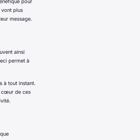
bénéfique pour
e vont plus
 leur message.
uvent ainsi
Ceci permet à
 à tout instant.
e cœur de ces
vité.
ique