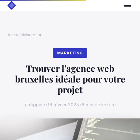
Accueil
›
Marketing
MARKETING
Trouver l'agence web
bruxelles idéale pour votre
projet
philippine
•
16 février 2025
•
6 min de lecture