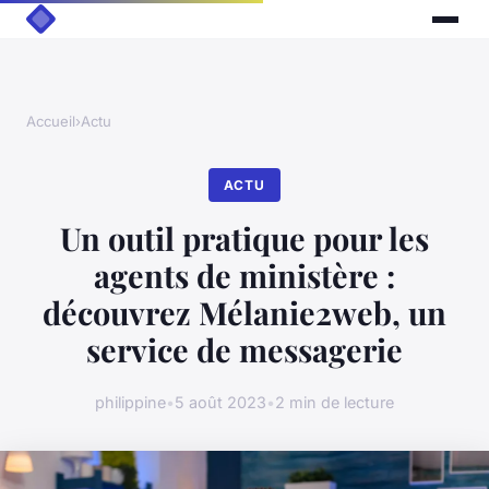
Accueil
›
Actu
ACTU
Un outil pratique pour les
agents de ministère :
découvrez Mélanie2web, un
service de messagerie
philippine
•
5 août 2023
•
2 min de lecture