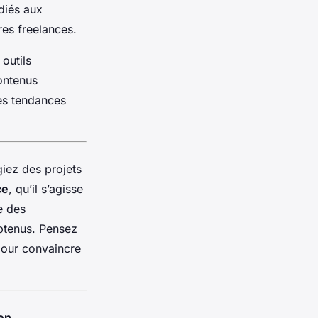
diés aux
res freelances.
 outils
ontenus
les tendances
égiez des projets
ce
, qu’il s’agisse
e des
obtenus. Pensez
our convaincre
 en