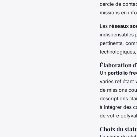
cercle de conta
missions en info
Les
réseaux soc
indispensables 
pertinents, com
technologiques, p
Élaboration d’
Un
portfolio fr
variés reflétan
de missions cou
descriptions cla
à intégrer des
de votre polyva
Choix du statu
Le choix du stat