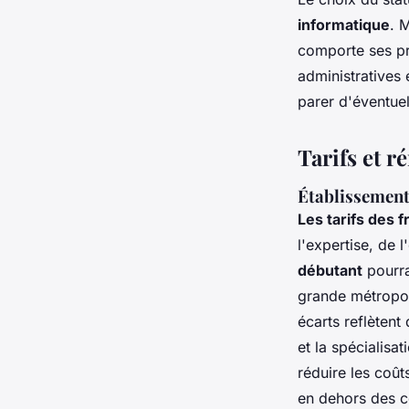
informatique
. 
comporte ses pr
administratives
parer d'éventue
Tarifs et 
Établissement 
Les tarifs des 
l'expertise, de 
débutant
pourra
grande métropol
écarts reflèten
et la spécialisat
réduire les coût
en dehors des c