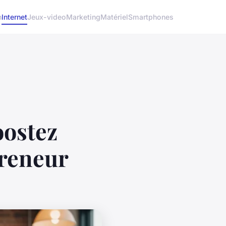
h
Internet
Jeux-video
Marketing
Matériel
Smartphones
oostez
preneur