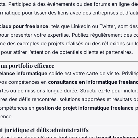
cts. Participez à des événements ou des forums en ligne dé
rmatique pour tisser des liens avec des entreprises et d'aut
iaux pour freelance
, tels que LinkedIn ou Twitter, sont des
pour présenter votre expertise. Publiez régulièrement des c
me des exemples de projets réalisés ou des réflexions sur 
our attirer l’attention de potentiels clients et partenaires.
un portfolio efficace
eelance informatique
solide est votre carte de visite. Privil
t vos compétences en
consultance en informatique freelan
rtes ou de missions longue durée. Structurez-le pour inclur
ires des défis rencontrés, solutions apportées et résultats 
 compétences en
gestion de projet informatique freelance
p
lence.
t juridique et défis administratifs
ut est une étape clé pour tout aspirant au
travail freelance