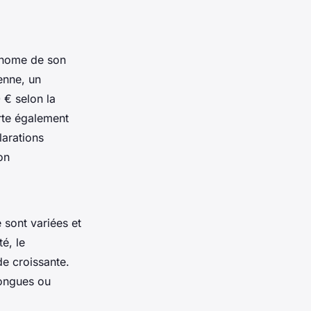
tonome de son
enne, un
 € selon la
rte également
larations
on
 sont variées et
é, le
e croissante.
longues ou