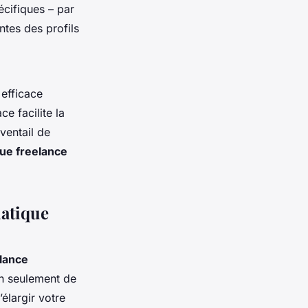
écifiques – par
tes des profils
 efficace
e facilite la
ventail de
ue freelance
matique
lance
n seulement de
élargir votre