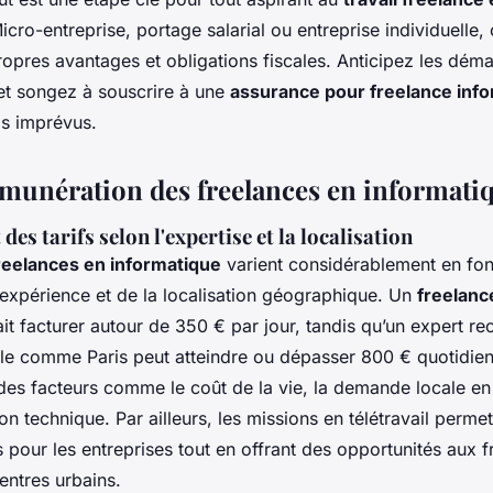
Micro-entreprise, portage salarial ou entreprise individuelle
opres avantages et obligations fiscales. Anticipez les dém
 et songez à souscrire à une
assurance pour freelance inf
ls imprévus.
rémunération des freelances en informati
des tarifs selon l'expertise et la localisation
freelances en informatique
varient considérablement en fon
l'expérience et de la localisation géographique. Un
freelanc
it facturer autour de 350 € par jour, tandis qu’un expert r
e comme Paris peut atteindre ou dépasser 800 € quotidie
t des facteurs comme le coût de la vie, la demande locale 
ion technique. Par ailleurs, les missions en télétravail perme
s pour les entreprises tout en offrant des opportunités aux f
entres urbains.