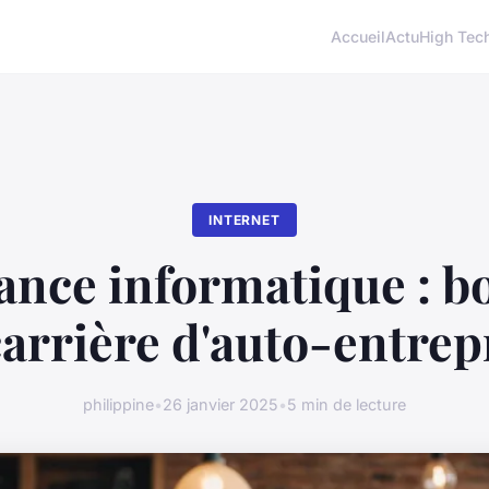
Accueil
Actu
High Tec
INTERNET
ance informatique : b
carrière d'auto-entre
philippine
•
26 janvier 2025
•
5 min de lecture