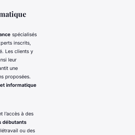
rmatique
lance
spécialisés
erts inscrits,
. Les clients y
nsi leur
ntit une
ns proposées.
jet informatique
nt l’accès à des
s débutants
étravail ou des