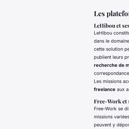
Les platef
LeHibou et ses
LeHibou constit
dans le domaine
cette solution p
publient leurs pr
recherche de m
correspondance 
Les missions ac
freelance
aux a
Free-Work et 
Free-Work se dist
missions variée
peuvent y dépos