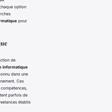
, chaque option
arches
ormatique
pour
que
ction de
e informatique
econnu dans une
nnement. Ces
en compétences,
ttent parfois de
reelances établis