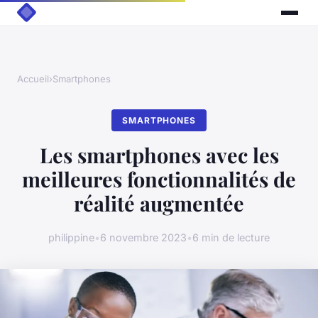
Accueil
›
Smartphones
SMARTPHONES
Les smartphones avec les
meilleures fonctionnalités de
réalité augmentée
philippine
•
6 novembre 2023
•
6 min de lecture